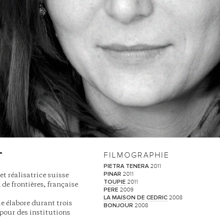
T
FILMOGRAPHIE
2011
PIETRA TENERA
2011
PINAR
et réalisatrice suisse
2011
TOUPIE
 de frontières, française
2009
PERE
2008
LA MAISON DE CEDRIC
e élabore durant trois
2008
BONJOUR
our des institutions