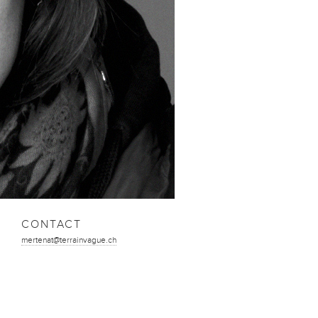
CONTACT
mertenat@terrainvague.ch