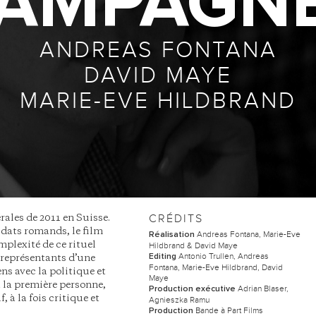
AMPAGN
ANDREAS FONTANA
DAVID MAYE
MARIE-EVE HILDBRAND
CRÉDITS
rales de 2011 en Suisse.
idats romands, le film
Andreas Fontana, Marie-Eve
Réalisation
mplexité de ce rituel
Hildbrand & David Maye
Antonio Trullen, Andreas
Editing
s représentants d’une
Fontana, Marie-Eve Hildbrand, David
ns avec la politique et
Maye
à la première personne,
Adrian Blaser,
Production exécutive
 à la fois critique et
Agnieszka Ramu
Bande à Part Films
Production