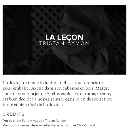
LA LEÇON
TRISTAN AYMON
Ludovic, un motard du dimanche, a tout orchestré
pour emballer Axelle dans son cabanon en bois. Malgré
son attirance, la jeune Axelle, explosive et transparente,
est bien décidée à ne pas rentrer dans le jeu de séduction
huilé et bien rôdé de Ludovic…
CREDITS
Terrain Vague / Tristan Aymon
Production
Aurélie Mertenat, Sophie Clio Richard
Production exécutive