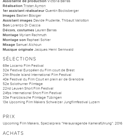
Victoria Barras
Assistante de production
Tristan Aymon
Réalisation
Quentin Bocksberger
1er assistant réalisateur
Bastien Bösiger
Images
Davide Prudente, Thibault Vallotton
Assistant images
Lorenzo Di Ciaccia
Son
Lauren Barras
Décors, costumes
Myriam Rachmuth
Montage
Raphael Sohier
Montage son
Samuel Aïchoun
Mixage
Jacques Henri Sennwald
Musique originale
SÉLECTIONS
69e Locarno Film Festival
32e Festival Européen du Film court de Brest
21th Rhode Island International Film Festival
40e Festival du Film Court en plein air de Grenoble
52e Solothurner Filmtage
22nd Leuven Short Film Festival
24fps International Short Film Festival
33e Französische Filmtage Tübingen
13e Upcoming Film Makers Schweizer Jungfilmfestival Luzern
PRIX
Upcoming Film Makers, Spezialpreis "Herausragende Kameraführung": 2016
ACHATS